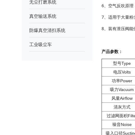
无尘打磨系统
6、空气反吹原
真空输送系统
7、适用于大量粉
8、装有泄压阀能
防爆真空清扫系统
工业吸尘车
产品参数：
型号Type
电压Volts
功率Power
吸力Vacuum
风量Airflow
清灰方式
过滤网面积Filte
噪音Noise
吸入口径Suctin