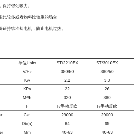
理，保持强劲吸力。
尘比较多或者物料比较重的场合
保证持续冷却电机，防止电机过热。
单位Units
ST/2210EX
ST/3010EX
V/Hz
380/50
380/50
Kw
2.2
3.0
KPa
22
26
M³/h
320
380
F
F/手动反吹
F/手动反吹
r
C㎡
29000
29000
Db(a)
64
69
er
Mm
40-63
40-63